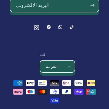
البريد الالكتروني
بينتيريست
بينتيريست
تيك
انستغرام
توك
لغة
العربية
طرق
الدفع