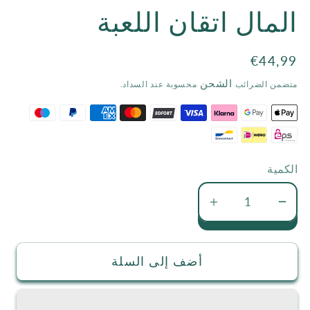
المال اتقان اللعبة
media
1
السعر
€44,99
in
الاعتيادي
modal
الشحن
متضمن الضرائب
محسوبة عند السداد.
الكمية
تقليل
زيادة
كمية
كمية
المال
المال
أضف إلى السلة
اتقان
اتقان
اللعبة
اللعبة