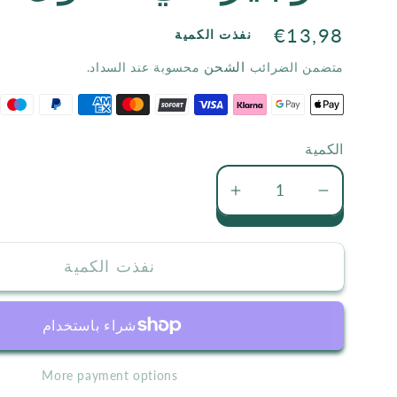
السعر
€13,98
نفذت الكمية
الاعتيادي
الشحن
متضمن الضرائب
محسوبة عند السداد.
الكمية
تقليل
زيادة
كمية
كمية
الوجيز
الوجيز
نفذت الكمية
في
في
اصول
اصول
الفقه
الفقه
More payment options