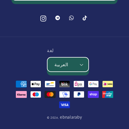
بينتيريست
بينتيريست
تيك
انستغرام
توك
لغة
العربية
طرق
الدفع
ebnalaraby
© 2026,