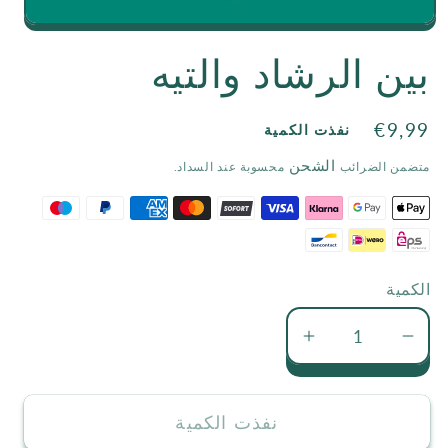
Open
بين الرشاد والتيه
media
1
السعر
€9,99
in
نفذت الكمية
الاعتيادي
modal
الشحن
متضمن الضرائب
محسوبة عند السداد.
الكمية
تقليل
زيادة
كمية
كمية
بين
بين
نفذت الكمية