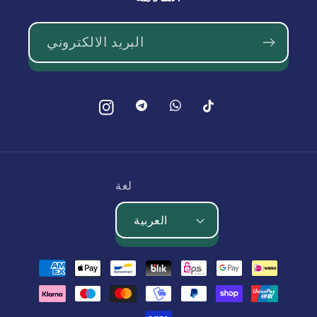
البريد الالكتروني
بينتيريست
بينتيريست
تيك
انستغرام
توك
لغة
العربية
طرق
الدفع