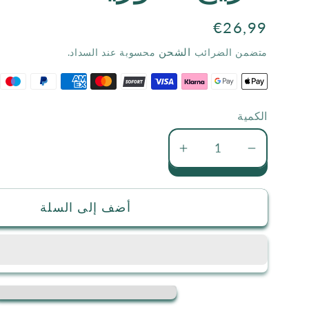
السعر
€26,99
الاعتيادي
الشحن
متضمن الضرائب
محسوبة عند السداد.
الكمية
تقليل
زيادة
كمية
كمية
تاريخ
تاريخ
أضف إلى السلة
سورية
سورية