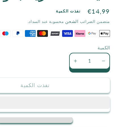
السعر
€14,99
نفذت الكمية
الاعتيادي
الشحن
متضمن الضرائب
محسوبة عند السداد.
الكمية
تقليل
زيادة
كمية
كمية
حياتنا
حياتنا
نفذت الكمية
الأسرية
الأسرية
بدون
بدون
عصبية
عصبية