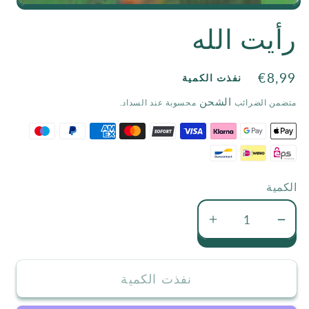
Open
رأيت الله
media
1
السعر
€8,99
in
نفذت الكمية
الاعتيادي
modal
الشحن
متضمن الضرائب
محسوبة عند السداد.
الكمية
تقليل
زيادة
كمية
كمية
رأيت
رأيت
نفذت الكمية
الله
الله