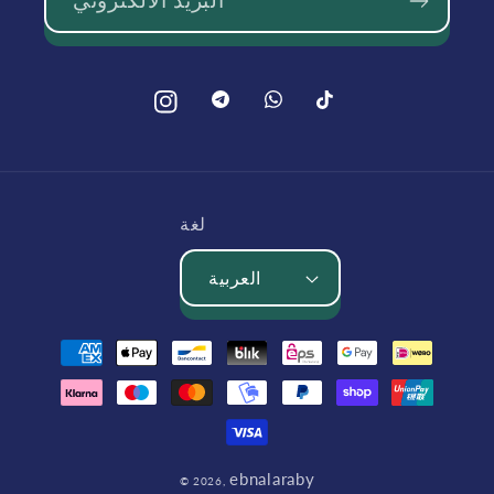
بينتيريست
بينتيريست
تيك
انستغرام
توك
لغة
العربية
طرق
الدفع
ebnalaraby
© 2026,