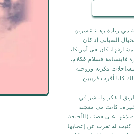
ة مي زيادة زهاء عشرين
لخيال الضبابي إذ كان
شارقها، كان في أمريكا،
 فابتسامة فسلام فكلام،
ومساجلات فكرية وروحية
ك كانا أقرب قريبين
ريق الفكر والنشر في
بيرة.. كانت مي معجبة
لاعها على قصته (الأجنحة
سرة) التي نشرها في المهجر عام 1912م، كتبت له تعرب عن إعجابها