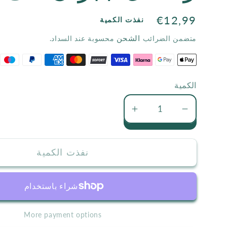
السعر
€12,99
نفذت الكمية
الاعتيادي
الشحن
متضمن الضرائب
محسوبة عند السداد.
الكمية
تقليل
زيادة
كمية
كمية
رسائل
رسائل
نفذت الكمية
جبران
جبران
الى
الى
مي
مي
More payment options
زيادة
زيادة