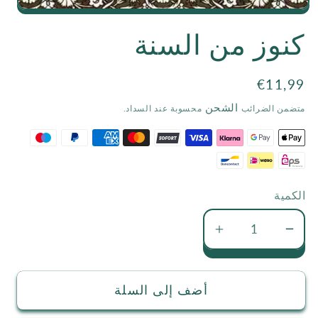
Open
كنوز من السنة
media
1
السعر
€11,99
in
الاعتيادي
modal
الشحن
متضمن الضرائب
محسوبة عند السداد.
الكمية
تقليل
زيادة
كمية
كمية
كنوز
كنوز
أضف إلى السلة
من
من