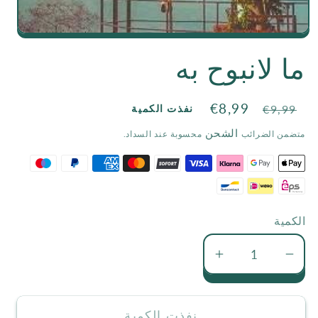
Open
ما لانبوح به
media
1
السعر
سعر
€8,99
in
نفذت الكمية
€9,99
الاعتيادي
التخفيض
modal
الشحن
متضمن الضرائب
محسوبة عند السداد.
الكمية
تقليل
زيادة
كمية
كمية
ما
ما
نفذت الكمية