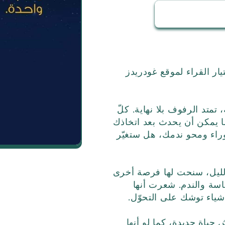
يار القراء لموقع غودريدز
تمتد الرفوف بلا نهاية. كلّ
ا يمكن أن يحدث بعد اتخاذك
راء ومحو ندمك، هل ستغيّر
لليل، سنحت لها فرصة أخرى
عاسة والندم. شعرت أنها
شياء توشك على التحوّل.
ياة جديدة، كما لو أنها