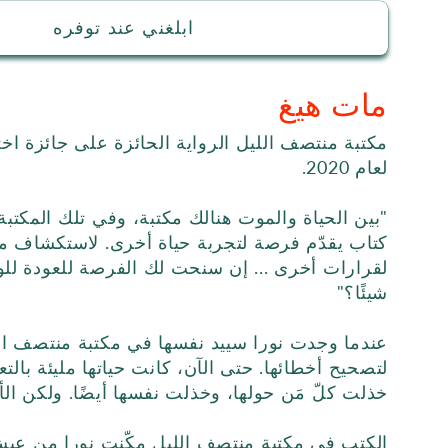
ابلغني عند توفره
مات هيغ
مكتبة منتصف الليل الرواية الحائزة على جائزة اخت
لعام 2020.
"بين الحياة والموت هنالك مكتبة، وفي تلك المكتبة، 
كتاب يقدّم فرصة لتجربة حياة أخرى. لاستكشاف م
لقرارات أخرى ... إن سنحت لك الفرصة للعودة للو
شيئًا؟"
عندما وجدت نورا سييد نفسها في مكتبة منتصف ا
لتصحيح أخطائها. حتى الآن، كانت حياتها مليئة بالت
خذلت كلّ مَن حولها، وخذلت نفسها أيضًا. ولكن الأ
الكتب في مكتبة منتصف الليل مكّنت نورا من عيش ح