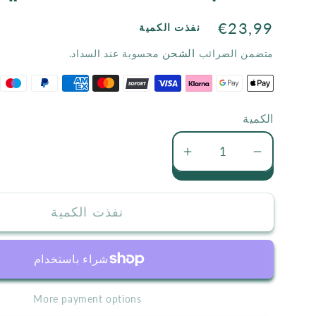
السعر
€23,99
نفذت الكمية
الاعتيادي
الشحن
متضمن الضرائب
محسوبة عند السداد.
الكمية
تقليل
زيادة
كمية
كمية
مكتبة
مكتبة
نفذت الكمية
منتصف
منتصف
الليل
الليل
More payment options