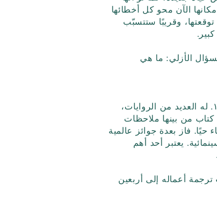
كانها الآن محو كل أخطائها
 توقعتها، وقريبًا ستتسبّب
بير.
سؤال الأزلي: ما هي
مات هيغ هو كاتب بريطاني وصحفي ولد سنة ١٩٧٥. له العديد من الروايات،
تب أدب الواقع، وكتب الأطفال. نشر أكثر من ٢٤ كتاب من بينها ملاحظات
يًا. فاز بعدة جوائز عالمية
مائية. يعتبر أحد أهم
ترجمة أعماله إلى أربعين