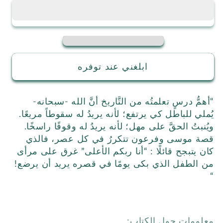
ابلغني عند توفره
“أهمُّ درسٍ تعلمتُه من التَّاريخ ‎‏أنَّ الله -سبحانه-
يُملي للباطل كي يرتفع؛ ‎‏لأنه يريدُ له سقوطاً مريعًا‎.
ويُنبتُ الحقَّ على مهل؛ لأنه يريدُ له وقوفًا راسخًا.
‎‏قصة موسى وفرعون تتكررُ في كل عصر، ‎فالذي
كان يتبجح قائلًا : “أنا ربكم الأعلى” ‎‏غرق على مرأى
من الطفل الذي ‎بكى يومًا في قصره يريد أن يرضع!
“
معلومات حول الكتاب: