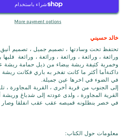
الصدى
الصدى
More payment options
خالد حسيني
تحتفظ تحت وسادتها ، تصميم جميل ، تصميم أنيق ور
ورائعة ، ورائعة ، ورائعة ،
ورائعة ، ورائعة
فلبها 
وخمرية كثيفة ريشة بيضاء من ذيل حمامة ريشة عصف
داكنةأما أكثر ما كانت تفخر به باري فكانت ريشة 
في الضوء في اخرها عين جميلة.
إلى الجنوب من قرية أخرى ، القرية المجاورة ، تلك
القرية المجاورة ، ولدى عودته إلى شدباغ وريش
في خصر بنطلونه قميصه عقب عقب انفلقا وصار يل
معلومات حول الكتاب: