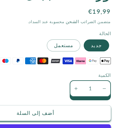
السعر
€19,99
الاعتيادي
الشحن
متضمن الضرائب
محسوبة عند السداد.
الحالة
جديد
مستعمل
الكمية
تقليل
زيادة
كمية
كمية
ورددت
ورددت
أضف إلى السلة
الجبال
الجبال